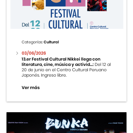
Centro Cultural Peruano Japonés
Cursos
Museo de la Inmigración Japonesa
Categorías:
Cultural
Fondo Editorial
03/06/2026
13.er Festival Cultural Nikkei llega con
literatura, cine, música y activid...:
Del 12 al
Teatro Peruano Japonés
20 de junio en el Centro Cultural Peruano
Japonés. Ingreso libre.
Ver más