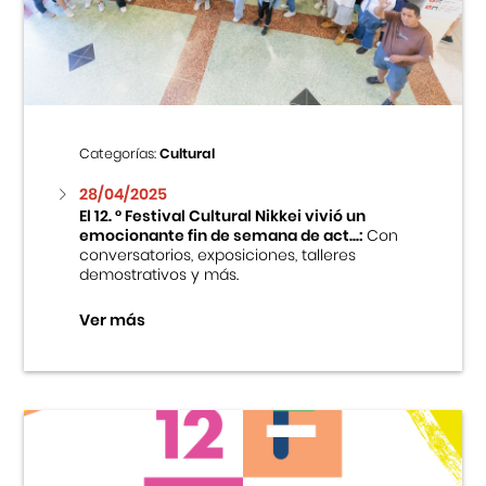
Centro Cultural Peruano Japonés
Cursos
Museo de la Inmigración Japonesa
Categorías:
Cultural
Fondo Editorial
28/04/2025
El 12. ° Festival Cultural Nikkei vivió un
emocionante fin de semana de act...:
Con
Teatro Peruano Japonés
conversatorios, exposiciones, talleres
demostrativos y más.
Ver más