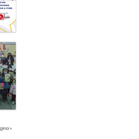
ágina
»