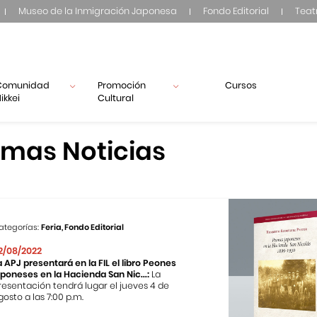
Museo de la Inmigración Japonesa
Fondo Editorial
Teat
Comunidad
Promoción
Cursos
ikkei
Cultural
imas Noticias
ategorías:
Feria, Fondo Editorial
2/08/2022
a APJ presentará en la FIL el libro Peones
aponeses en la Hacienda San Nic...:
La
resentación tendrá lugar el jueves 4 de
gosto a las 7:00 p.m.