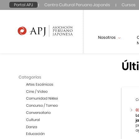
Portal APJ
Centro Cultural Peruano Japonés
Cursos
Nosotros
N
Últ
Categorías
Artes Escénicas
Cine / Video
Comunidad Nikkei
C
Concurso / Torneo
0
Conversatorio
L
Cultural
j
p
Danza
a
Educación