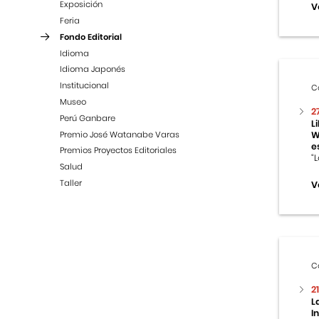
Exposición
V
Feria
Fondo Editorial
Idioma
Idioma Japonés
Institucional
C
Museo
2
Perú Ganbare
L
Premio José Watanabe Varas
W
es
Premios Proyectos Editoriales
“L
Salud
Taller
V
C
2
L
I