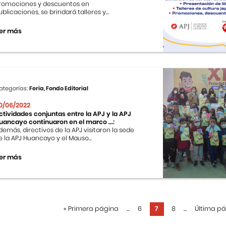
romociones y descuentos en
ublicaciones, se brindará talleres y...
er más
ategorías:
Feria, Fondo Editorial
0/06/2022
ctividades conjuntas entre la APJ y la APJ
uancayo continuaron en el marco ...:
demás, directivos de la APJ visitaron la sede
e la APJ Huancayo y el Mauso...
er más
«
Primera página
...
6
7
8
...
Última p