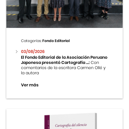
Centro Cultural Peruano Japonés
Cursos
Museo de la Inmigración Japonesa
Categorías:
Fondo Editorial
Fondo Editorial
03/08/2026
El Fondo Editorial de la Asociación Peruano
Japonesa presentó Cartografía ...:
Con
Teatro Peruano Japonés
comentarios de la escritora Carmen Ollé y
la autora
Ver más