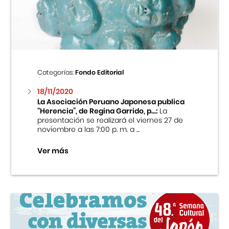
Centro Cultural Peruano Japonés
Cursos
Museo de la Inmigración Japonesa
Categorías:
Fondo Editorial
Fondo Editorial
18/11/2020
La Asociación Peruano Japonesa publica
“Herencia”, de Regina Garrido, p...:
La
Teatro Peruano Japonés
presentación se realizará el viernes 27 de
noviembre a las 7:00 p. m. a ...
Ver más