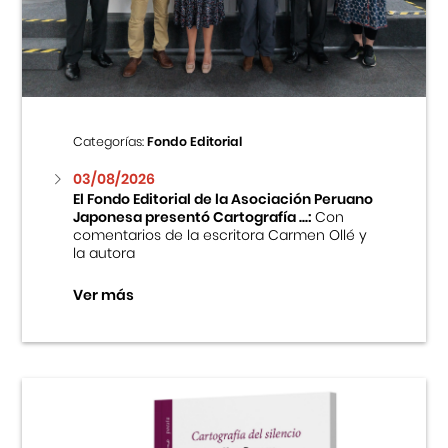
Centro Cultural Peruano Japonés
Cursos
Museo de la Inmigración Japonesa
Categorías:
Fondo Editorial
Fondo Editorial
03/08/2026
El Fondo Editorial de la Asociación Peruano
Japonesa presentó Cartografía ...:
Con
Teatro Peruano Japonés
comentarios de la escritora Carmen Ollé y
la autora
Ver más