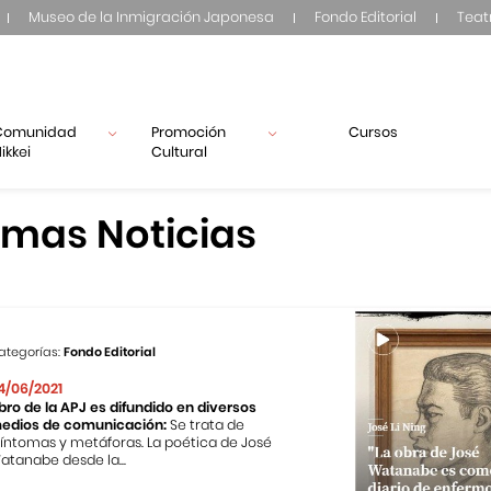
Museo de la Inmigración Japonesa
Fondo Editorial
Teat
Comunidad
Promoción
Cursos
ikkei
Cultural
imas Noticias
ategorías:
Fondo Editorial
4/06/2021
ibro de la APJ es difundido en diversos
edios de comunicación:
Se trata de
Síntomas y metáforas. La poética de José
atanabe desde la...