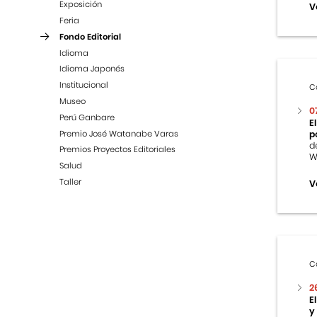
Exposición
V
Feria
Fondo Editorial
Idioma
Idioma Japonés
Institucional
C
Museo
0
Perú Ganbare
E
Premio José Watanabe Varas
p
d
Premios Proyectos Editoriales
W
Salud
Taller
V
C
2
E
y