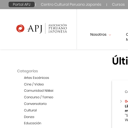
Portal APJ
Centro Cultural Peruano Japonés
Cursos
Nosotros
N
Últ
Categorías
Artes Escénicas
Cine / Video
Comunidad Nikkei
C
Concurso / Torneo
0
Conversatorio
L
Cultural
m
“
Danza
W
Educación