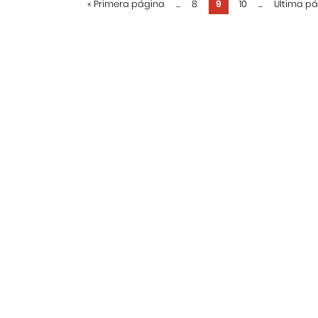
«
Primera página
...
8
9
10
...
Última p