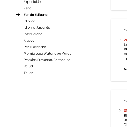
Exposición
Feria
Fondo Editorial
Idioma
Idioma Japonés
C
Institucional
2
Museo
L
Perú Ganbare
l
Premio José Watanabe Varas
c
i
Premios Proyectos Editoriales
Salud
V
Taller
C
0
E
J
D