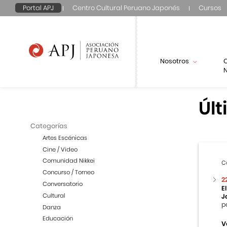
Portal APJ
Centro Cultural Peruano Japonés
Cursos
Nosotros
N
Últ
Categorías
Artes Escénicas
Cine / Video
Comunidad Nikkei
C
Concurso / Torneo
2
Conversatorio
E
Cultural
J
p
Danza
Educación
V