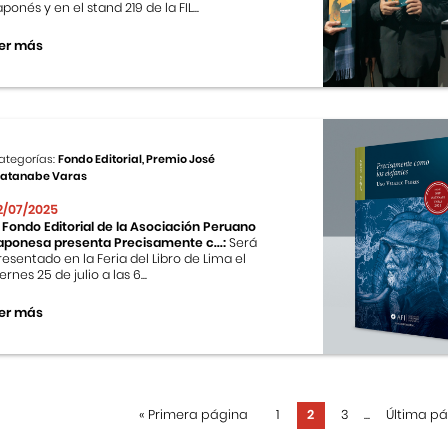
aponés y en el stand 219 de la FIL...
er más
ategorías:
Fondo Editorial, Premio José
atanabe Varas
2/07/2025
l Fondo Editorial de la Asociación Peruano
aponesa presenta Precisamente c...:
Será
resentado en la Feria del Libro de Lima el
ernes 25 de julio a las 6...
er más
«
Primera página
1
2
3
...
Última p