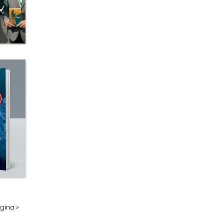
ágina
»