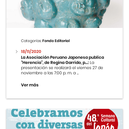
Centro Cultural Peruano Japonés
Cursos
Museo de la Inmigración Japonesa
Categorías:
Fondo Editorial
Fondo Editorial
18/11/2020
La Asociación Peruano Japonesa publica
“Herencia”, de Regina Garrido, p...:
La
Teatro Peruano Japonés
presentación se realizará el viernes 27 de
noviembre a las 7:00 p. m. a ...
Ver más