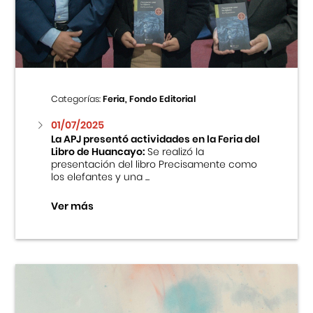
Centro Cultural Peruano Japonés
Cursos
Museo de la Inmigración Japonesa
Categorías:
Feria, Fondo Editorial
Fondo Editorial
01/07/2025
La APJ presentó actividades en la Feria del
Libro de Huancayo:
Se realizó la
Teatro Peruano Japonés
presentación del libro Precisamente como
los elefantes y una ...
Ver más