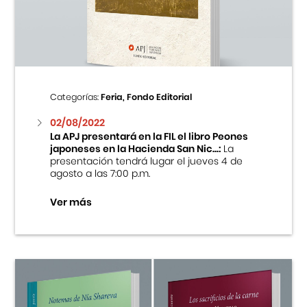
Centro Cultural Peruano Japonés
Cursos
Museo de la Inmigración Japonesa
Categorías:
Feria, Fondo Editorial
Fondo Editorial
02/08/2022
La APJ presentará en la FIL el libro Peones
japoneses en la Hacienda San Nic...:
La
Teatro Peruano Japonés
presentación tendrá lugar el jueves 4 de
agosto a las 7:00 p.m.
Ver más