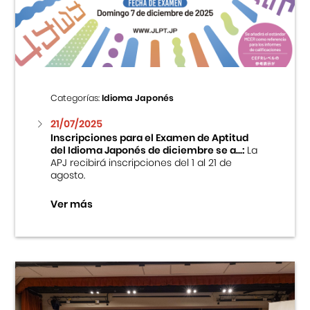
Centro Cultural Peruano Japonés
Cursos
Museo de la Inmigración Japonesa
Categorías:
Idioma Japonés
Fondo Editorial
21/07/2025
Inscripciones para el Examen de Aptitud
del Idioma Japonés de diciembre se a...:
La
Teatro Peruano Japonés
APJ recibirá inscripciones del 1 al 21 de
agosto.
Ver más