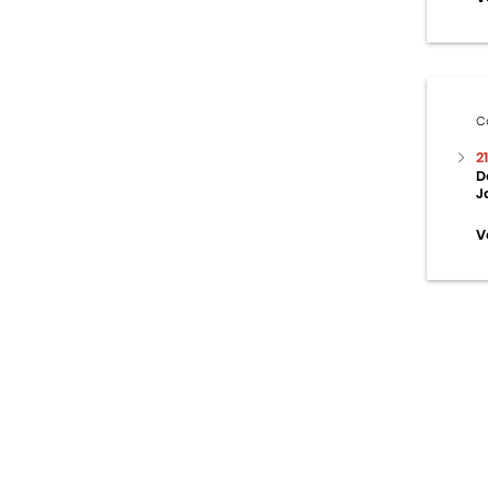
C
2
D
J
V