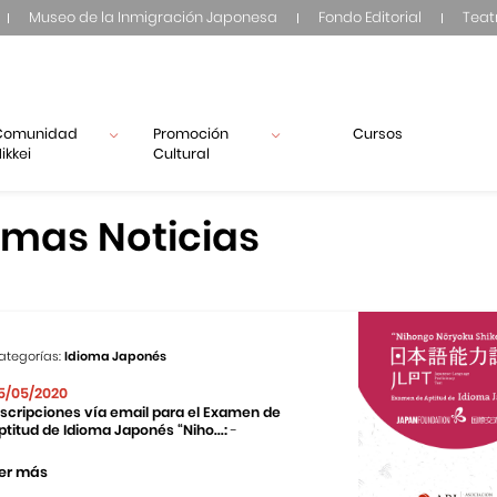
Museo de la Inmigración Japonesa
Fondo Editorial
Teat
Comunidad
Promoción
Cursos
ikkei
Cultural
imas Noticias
ategorías:
Idioma Japonés
5/05/2020
nscripciones vía email para el Examen de
ptitud de Idioma Japonés “Niho...:
-
er más