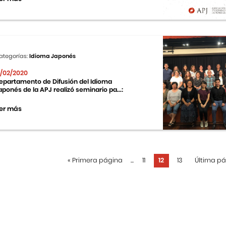
ategorías:
Idioma Japonés
1/02/2020
epartamento de Difusión del Idioma
aponés de la APJ realizó seminario pa...:
er más
«
Primera página
...
11
12
13
Última p