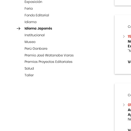
Exposición
Feria
Fondo Editorial
Idioma
C
Idioma Japonés
Institucional
1
N
Museo
E
Perú Ganbare
“
Premio José Watanabe Varas
V
Premios Proyectos Editoriales
Salud
Taller
C
0
A
A
N
V