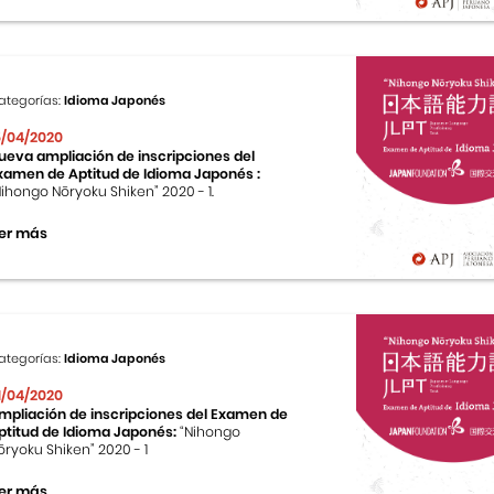
ategorías:
Idioma Japonés
5/04/2020
ueva ampliación de inscripciones del
xamen de Aptitud de Idioma Japonés :
Nihongo Nōryoku Shiken” 2020 - 1.
er más
ategorías:
Idioma Japonés
1/04/2020
mpliación de inscripciones del Examen de
ptitud de Idioma Japonés:
“Nihongo
ōryoku Shiken” 2020 - 1
er más