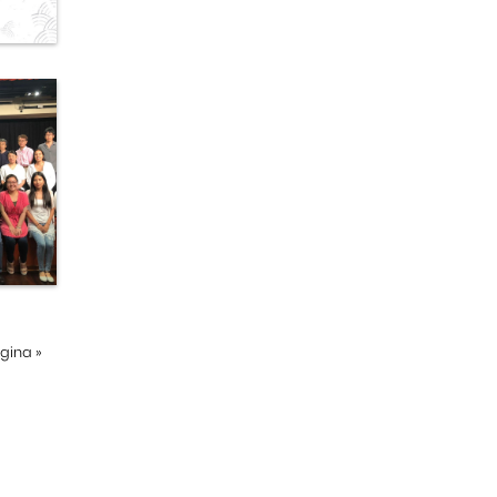
ágina
»