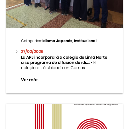
Centro Cultural Peruano Japonés
Cursos
Museo de la Inmigración Japonesa
Categorías:
Idioma Japonés, Institucional
Fondo Editorial
27/02/2026
La APJ incorporará a colegio de Lima Norte
a su programa de difusión de idi...:
• El
Teatro Peruano Japonés
colegio está ubicado en Comas
Ver más