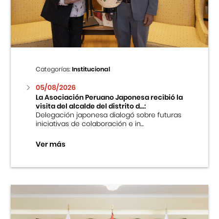
Centro Cultural Peruano Japonés
Cursos
Museo de la Inmigración Japonesa
Categorías:
Institucional
Fondo Editorial
05/08/2026
La Asociación Peruano Japonesa recibió la
visita del alcalde del distrito d...:
Teatro Peruano Japonés
Delegación japonesa dialogó sobre futuras
iniciativas de colaboración e in...
Ver más