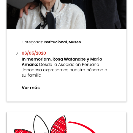
Centro Cultural Peruano Japonés
Cursos
Museo de la Inmigración Japonesa
Categorías:
Institucional, Museo
Fondo Editorial
06/05/2020
In memoriam. Rosa Watanabe y Mario
Amano:
Desde la Asociación Peruano
Teatro Peruano Japonés
Japonesa expresamos nuestro pésame a
su familia
Ver más