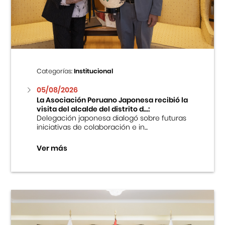
Centro Cultural Peruano Japonés
Cursos
Museo de la Inmigración Japonesa
Categorías:
Institucional
Fondo Editorial
05/08/2026
La Asociación Peruano Japonesa recibió la
visita del alcalde del distrito d...:
Teatro Peruano Japonés
Delegación japonesa dialogó sobre futuras
iniciativas de colaboración e in...
Ver más