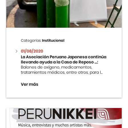
Centro Cultural Peruano Japonés
Cursos
Museo de la Inmigración Japonesa
Categorías:
Institucional
Fondo Editorial
01/08/2020
La Asociación Peruano Japonesa continúa
llevando ayuda a la Casa de Reposo ...:
Teatro Peruano Japonés
Balones de oxígeno, medicamentos,
tratamientos médicos, entre otros, para l...
Ver más