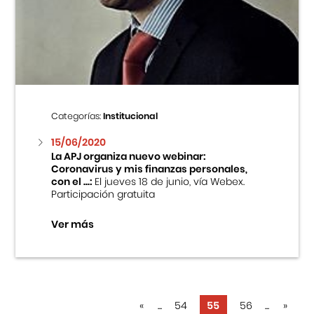
Categorías:
Institucional
15/06/2020
La APJ organiza nuevo webinar:
Coronavirus y mis finanzas personales,
con el ...:
El jueves 18 de junio, vía Webex.
Participación gratuita
Ver más
«
...
54
55
56
...
»