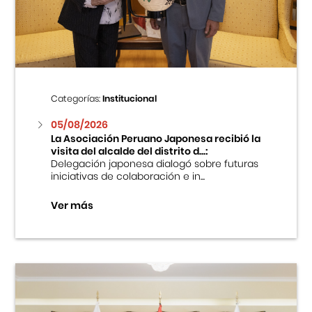
Centro Cultural Peruano Japonés
Cursos
Museo de la Inmigración Japonesa
Categorías:
Institucional
Fondo Editorial
05/08/2026
La Asociación Peruano Japonesa recibió la
visita del alcalde del distrito d...:
Teatro Peruano Japonés
Delegación japonesa dialogó sobre futuras
iniciativas de colaboración e in...
Ver más