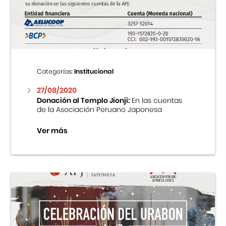
Centro Cultural Peruano Japonés
Cursos
Museo de la Inmigración Japonesa
Categorías:
Institucional
Fondo Editorial
27/08/2020
Donación al Templo Jionji:
En las cuentas
de la Asociación Peruano Japonesa
Teatro Peruano Japonés
Ver más