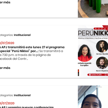
er más
ategorías:
Institucional
3/07/2020
a APJ transmitirá este lunes 27 el programa
special “Perú Nikkei” por...:
Se transmitirá a
as 7:30 p.m. a través de la página de
acebook del Centr...
er más
ategorías:
Institucional
9/07/2020
a APJ organiza nuevas conferencias