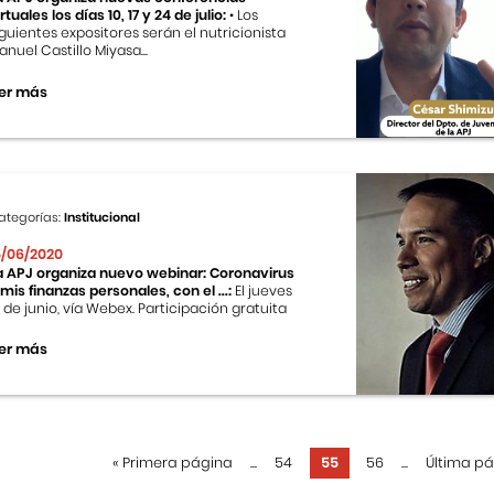
rtuales los días 10, 17 y 24 de julio:
• Los
iguientes expositores serán el nutricionista
anuel Castillo Miyasa...
er más
ategorías:
Institucional
5/06/2020
a APJ organiza nuevo webinar: Coronavirus
 mis finanzas personales, con el ...:
El jueves
8 de junio, vía Webex. Participación gratuita
er más
«
Primera página
...
54
55
56
...
Última p