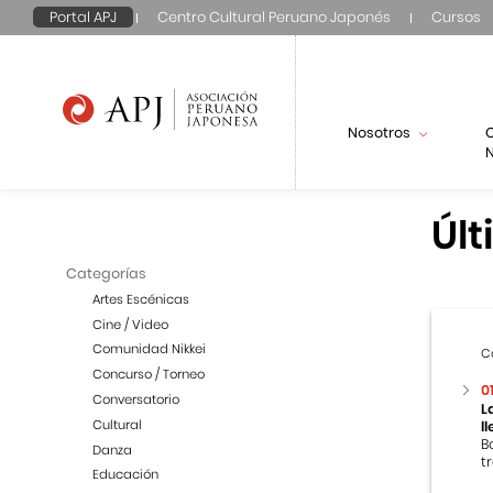
Portal APJ
Centro Cultural Peruano Japonés
Cursos
Nosotros
N
Últ
Categorías
Artes Escénicas
Cine / Video
Comunidad Nikkei
C
Concurso / Torneo
0
Conversatorio
L
Cultural
l
B
Danza
t
Educación