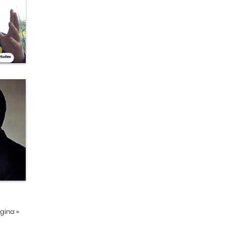
ágina
»