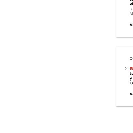
vi
s
M
V
C
1
L
y
1
V