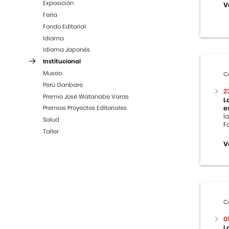
Exposición
V
Feria
Fondo Editorial
Idioma
Idioma Japonés
Institucional
Museo
C
Perú Ganbare
2
Premio José Watanabe Varas
L
e
Premios Proyectos Editoriales
l
Salud
F
Taller
V
C
0
L