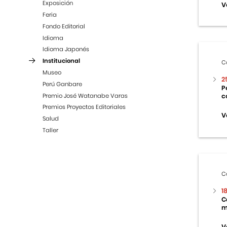
Exposición
V
Feria
Fondo Editorial
Idioma
Idioma Japonés
Institucional
C
Museo
2
Perú Ganbare
P
Premio José Watanabe Varas
c
Premios Proyectos Editoriales
V
Salud
Taller
C
1
C
m
V