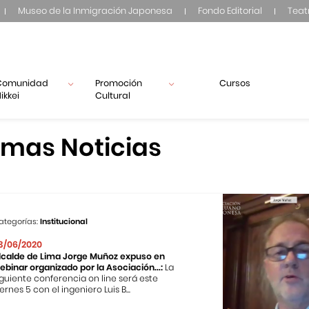
Museo de la Inmigración Japonesa
Fondo Editorial
Teat
Comunidad
Promoción
Cursos
ikkei
Cultural
imas Noticias
ategorías:
Institucional
3/06/2020
lcalde de Lima Jorge Muñoz expuso en
ebinar organizado por la Asociación...:
La
iguiente conferencia on line será este
iernes 5 con el ingeniero Luis B...