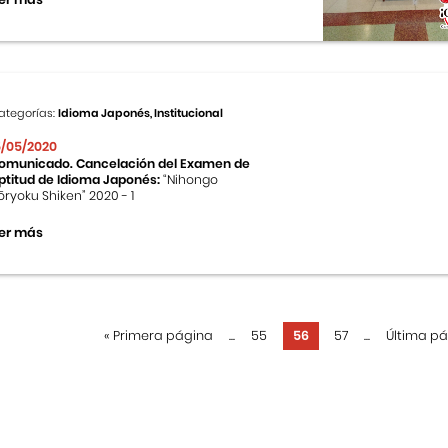
ategorías:
Idioma Japonés, Institucional
5/05/2020
omunicado. Cancelación del Examen de
ptitud de Idioma Japonés:
“Nihongo
ōryoku Shiken” 2020 - 1
er más
«
Primera página
...
55
56
57
...
Última p