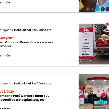
er más
ategorías:
Institucional, Perú Ganbare
5/05/2020
erú Ganbare: Donación de víveres a
omedor:
-
er más
ategorías:
Institucional, Perú Ganbare
8/05/2020
ampaña Perú Ganbare dona 500
ascarillas al Hospital Loayza:
-
er más