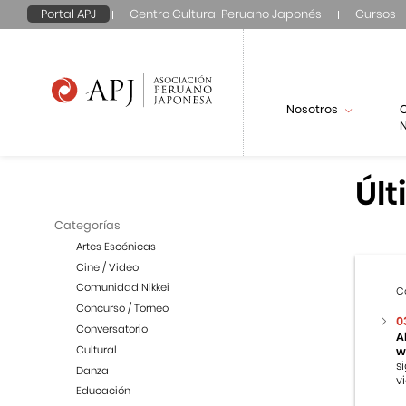
Portal APJ
Centro Cultural Peruano Japonés
Cursos
Nosotros
N
Últ
Categorías
Artes Escénicas
Cine / Video
Comunidad Nikkei
C
Concurso / Torneo
0
Conversatorio
A
Cultural
w
s
Danza
v
Educación