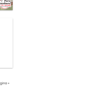
ágina
»