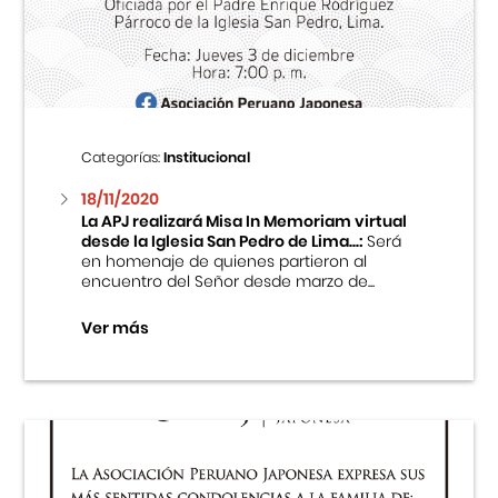
Centro Cultural Peruano Japonés
Cursos
Museo de la Inmigración Japonesa
Categorías:
Institucional
Fondo Editorial
18/11/2020
La APJ realizará Misa In Memoriam virtual
desde la Iglesia San Pedro de Lima...:
Será
Teatro Peruano Japonés
en homenaje de quienes partieron al
encuentro del Señor desde marzo de...
Ver más