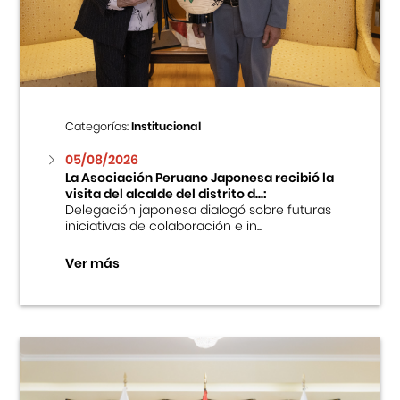
Centro Cultural Peruano Japonés
Cursos
Museo de la Inmigración Japonesa
Categorías:
Institucional
Fondo Editorial
05/08/2026
La Asociación Peruano Japonesa recibió la
visita del alcalde del distrito d...:
Teatro Peruano Japonés
Delegación japonesa dialogó sobre futuras
iniciativas de colaboración e in...
Ver más