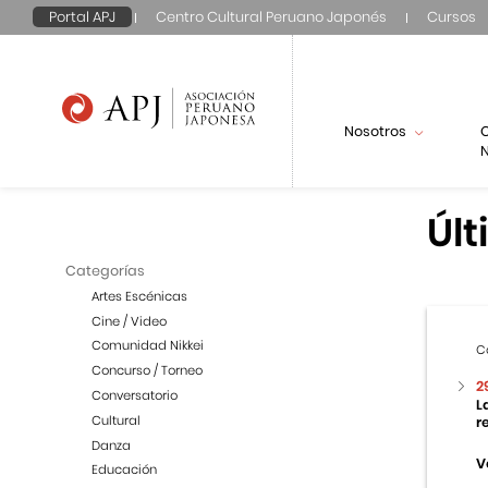
Portal APJ
Centro Cultural Peruano Japonés
Cursos
Nosotros
N
Últ
Categorías
Artes Escénicas
Cine / Video
Comunidad Nikkei
C
Concurso / Torneo
2
Conversatorio
L
Cultural
r
Danza
V
Educación