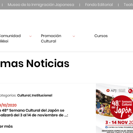
Museo de la Inmigración Japonesa
Fondo Editorial
Teat
Comunidad
Promoción
Cursos
ikkei
Cultural
imas Noticias
ategorías:
Cultural, Institucional
9/10/2020
a 48ª Semana Cultural del Japón se
ealizará del 3 al 14 de noviembre de ...:
er más