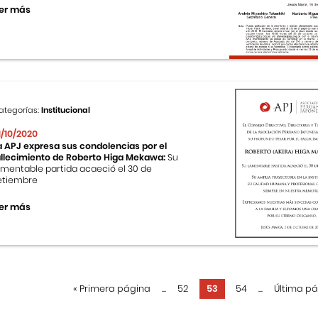
er más
ategorías:
Institucional
1/10/2020
a APJ expresa sus condolencias por el
allecimiento de Roberto Higa Mekawa:
Su
amentable partida acaeció el 30 de
etiembre
er más
«
Primera página
...
52
53
54
...
Última p