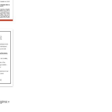
ágina
»