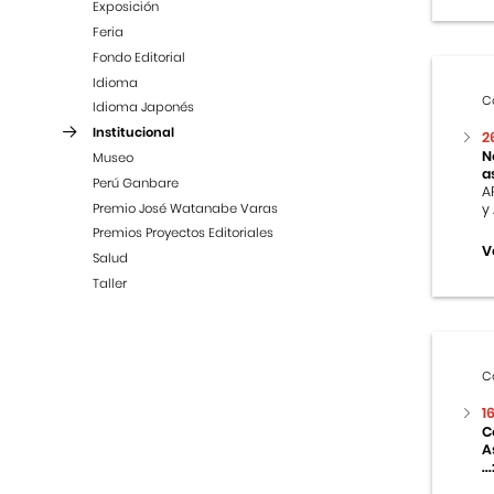
Exposición
Feria
Fondo Editorial
Idioma
C
Idioma Japonés
Institucional
2
N
Museo
a
Perú Ganbare
A
Premio José Watanabe Varas
y
Premios Proyectos Editoriales
V
Salud
Taller
C
1
C
A
...