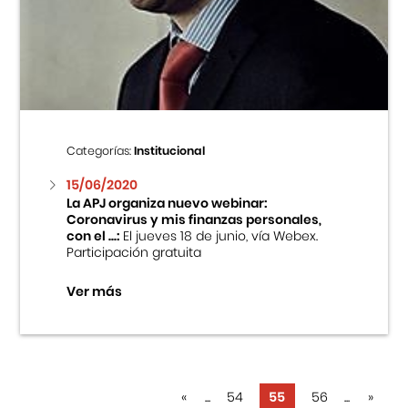
Categorías:
Institucional
15/06/2020
La APJ organiza nuevo webinar:
Coronavirus y mis finanzas personales,
con el ...:
El jueves 18 de junio, vía Webex.
Participación gratuita
Ver más
«
...
54
55
56
...
»