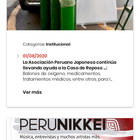
Centro Cultural Peruano Japonés
Cursos
Museo de la Inmigración Japonesa
Categorías:
Institucional
Fondo Editorial
01/08/2020
La Asociación Peruano Japonesa continúa
llevando ayuda a la Casa de Reposo ...:
Teatro Peruano Japonés
Balones de oxígeno, medicamentos,
tratamientos médicos, entre otros, para l...
Ver más