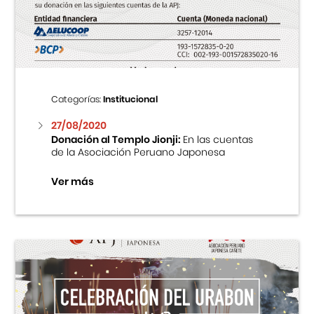
Centro Cultural Peruano Japonés
Cursos
Museo de la Inmigración Japonesa
Categorías:
Institucional
Fondo Editorial
27/08/2020
Donación al Templo Jionji:
En las cuentas
de la Asociación Peruano Japonesa
Teatro Peruano Japonés
Ver más