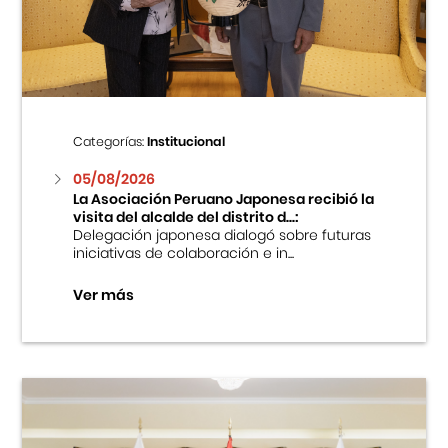
Centro Cultural Peruano Japonés
Cursos
Museo de la Inmigración Japonesa
Categorías:
Institucional
Fondo Editorial
05/08/2026
La Asociación Peruano Japonesa recibió la
visita del alcalde del distrito d...:
Teatro Peruano Japonés
Delegación japonesa dialogó sobre futuras
iniciativas de colaboración e in...
Ver más