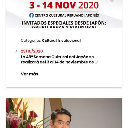
Centro Cultural Peruano Japonés
Cursos
Museo de la Inmigración Japonesa
Categorías:
Cultural, Institucional
Fondo Editorial
29/10/2020
La 48ª Semana Cultural del Japón se
realizará del 3 al 14 de noviembre de ...:
Teatro Peruano Japonés
Ver más