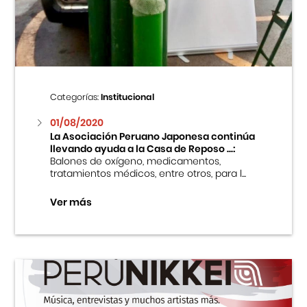
Centro Cultural Peruano Japonés
Cursos
Museo de la Inmigración Japonesa
Categorías:
Institucional
Fondo Editorial
01/08/2020
La Asociación Peruano Japonesa continúa
llevando ayuda a la Casa de Reposo ...:
Teatro Peruano Japonés
Balones de oxígeno, medicamentos,
tratamientos médicos, entre otros, para l...
Ver más