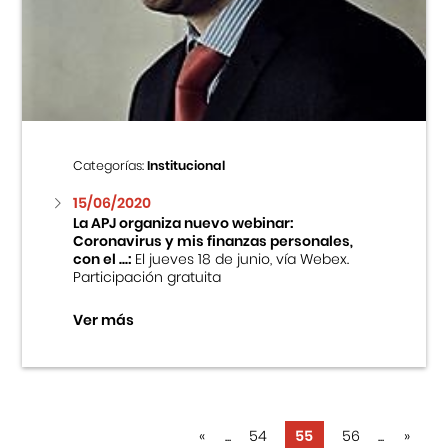
Categorías:
Institucional
15/06/2020
La APJ organiza nuevo webinar:
Coronavirus y mis finanzas personales,
con el ...:
El jueves 18 de junio, vía Webex.
Participación gratuita
Ver más
«
...
54
55
56
...
»