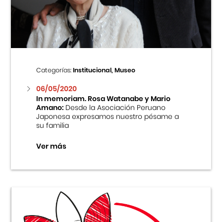
Centro Cultural Peruano Japonés
Cursos
Museo de la Inmigración Japonesa
Categorías:
Institucional, Museo
Fondo Editorial
06/05/2020
In memoriam. Rosa Watanabe y Mario
Amano:
Desde la Asociación Peruano
Teatro Peruano Japonés
Japonesa expresamos nuestro pésame a
su familia
Ver más