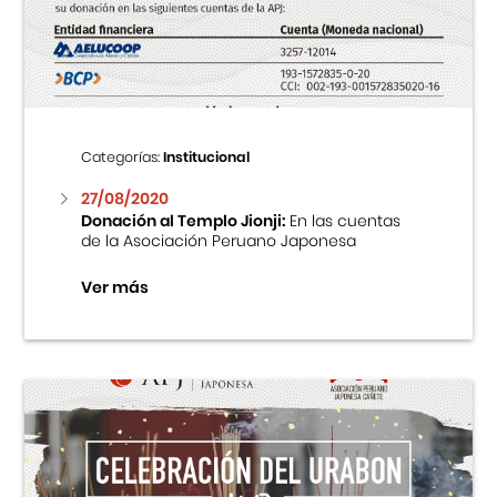
Centro Cultural Peruano Japonés
Cursos
Museo de la Inmigración Japonesa
Categorías:
Institucional
Fondo Editorial
27/08/2020
Donación al Templo Jionji:
En las cuentas
de la Asociación Peruano Japonesa
Teatro Peruano Japonés
Ver más