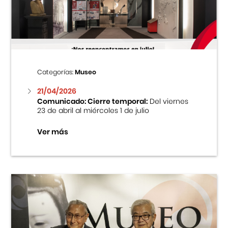
Centro Cultural Peruano Japonés
Cursos
Museo de la Inmigración Japonesa
Categorías:
Museo
Fondo Editorial
21/04/2026
Comunicado: Cierre temporal:
Del viernes
23 de abril al miércoles 1 de julio
Teatro Peruano Japonés
Ver más