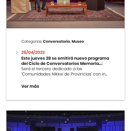
Centro Cultural Peruano Japonés
Cursos
Museo de la Inmigración Japonesa
Categorías:
Conversatorio, Museo
Fondo Editorial
26/04/2022
Este jueves 28 se emitirá nuevo programa
del Ciclo de Conversatorios Memoria...:
Teatro Peruano Japonés
Será el tercero dedicado a las
‘Comunidades Nikkei de Provincias’ con in...
Ver más