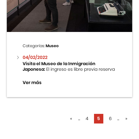
Categorías:
Museo
04/02/2022
Visita el Museo de la Inmigración
Japonesa:
El ingreso es libre previa reserva
Ver más
«
...
4
5
6
...
»