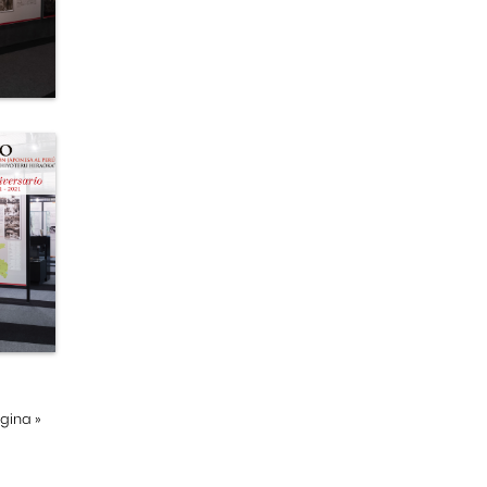
ágina
»