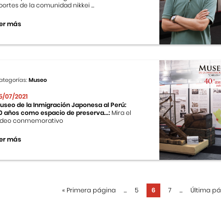
portes de la comunidad nikkei ...
er más
ategorías:
Museo
5/07/2021
useo de la Inmigración Japonesa al Perú:
0 años como espacio de preserva...:
Mira el
ideo conmemorativo
er más
«
Primera página
...
5
6
7
...
Última p