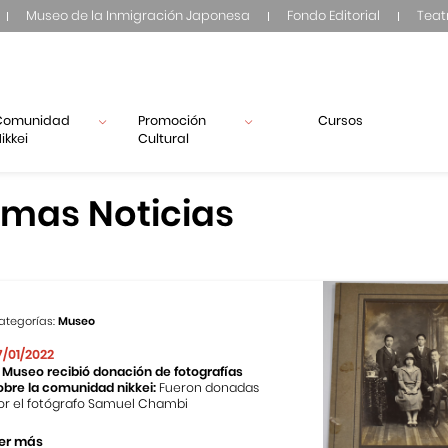
Museo de la Inmigración Japonesa
Fondo Editorial
Teat
Comunidad
Promoción
Cursos
ikkei
Cultural
imas Noticias
ategorías:
Museo
7/01/2022
l Museo recibió donación de fotografías
obre la comunidad nikkei:
Fueron donadas
or el fotógrafo Samuel Chambi
er más