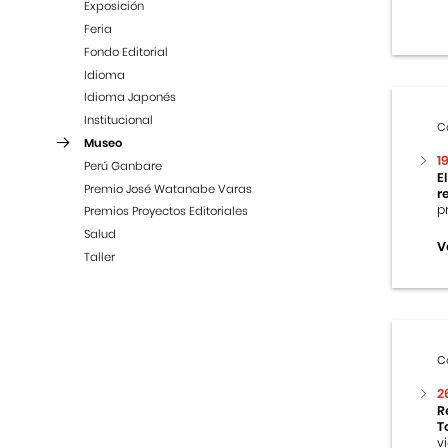
Exposición
Feria
Fondo Editorial
Idioma
Idioma Japonés
Institucional
C
Museo
1
Perú Ganbare
E
Premio José Watanabe Varas
r
p
Premios Proyectos Editoriales
Salud
V
Taller
C
2
R
T
v