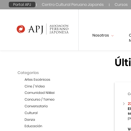
Portal APJ
Centro Cultural Peruano Japonés
Cursos
Nosotros
N
Últ
Categorías
Artes Escénicas
Cine / Video
Comunidad Nikkei
C
Concurso / Torneo
2
Conversatorio
E
Cultural
s
p
Danza
Educación
V