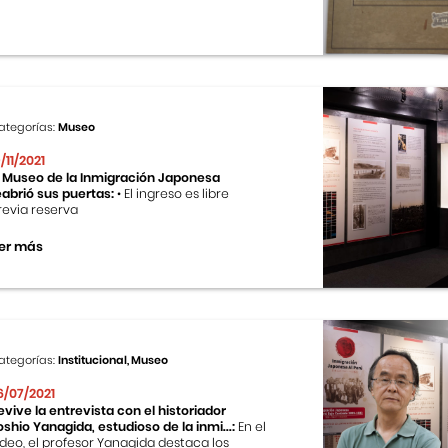
ategorías:
Museo
9/11/2021
l Museo de la Inmigración Japonesa
eabrió sus puertas:
• El ingreso es libre
revia reserva
er más
ategorías:
Institucional, Museo
6/07/2021
evive la entrevista con el historiador
oshio Yanagida, estudioso de la inmi...:
En el
ideo, el profesor Yanagida destaca los