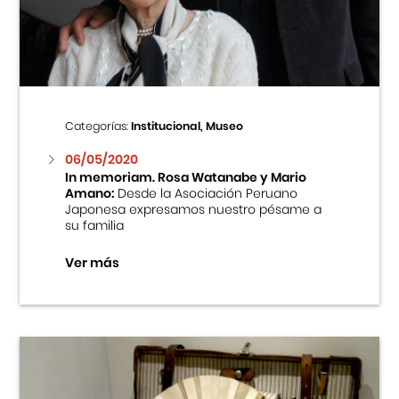
Centro Cultural Peruano Japonés
Cursos
Museo de la Inmigración Japonesa
Categorías:
Institucional, Museo
Fondo Editorial
06/05/2020
In memoriam. Rosa Watanabe y Mario
Amano:
Desde la Asociación Peruano
Teatro Peruano Japonés
Japonesa expresamos nuestro pésame a
su familia
Ver más