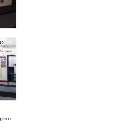
ágina
»