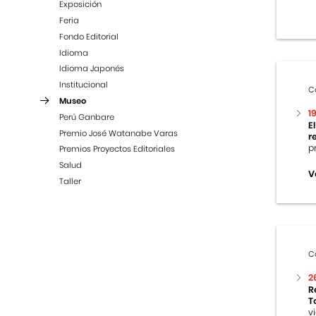
Exposición
Feria
Fondo Editorial
Idioma
Idioma Japonés
Institucional
C
Museo
1
Perú Ganbare
E
Premio José Watanabe Varas
r
p
Premios Proyectos Editoriales
Salud
V
Taller
C
2
R
T
v