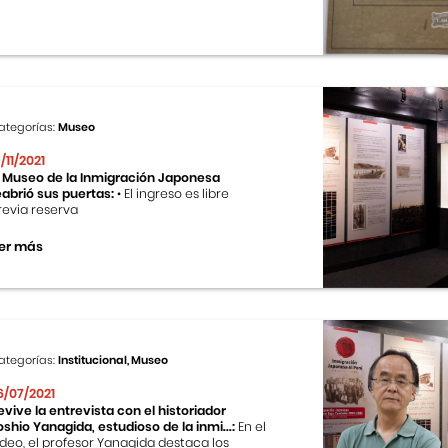
ategorías:
Museo
9/11/2021
l Museo de la Inmigración Japonesa
eabrió sus puertas:
• El ingreso es libre
revia reserva
er más
ategorías:
Institucional, Museo
6/07/2021
evive la entrevista con el historiador
oshio Yanagida, estudioso de la inmi...:
En el
ideo, el profesor Yanagida destaca los