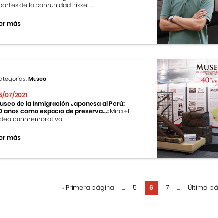
portes de la comunidad nikkei ...
er más
ategorías:
Museo
5/07/2021
useo de la Inmigración Japonesa al Perú:
0 años como espacio de preserva...:
Mira el
ideo conmemorativo
er más
«
Primera página
...
5
6
7
...
Última p