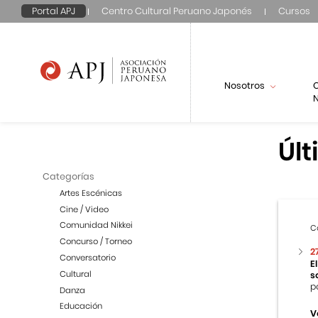
Portal APJ
Centro Cultural Peruano Japonés
Cursos
Nosotros
N
Últ
Categorías
Artes Escénicas
Cine / Video
Comunidad Nikkei
C
Concurso / Torneo
2
Conversatorio
E
Cultural
s
p
Danza
Educación
V