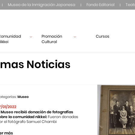
Museo de la Inmigración Japonesa
Fondo Editorial
Teat
Comunidad
Promoción
Cursos
ikkei
Cultural
imas Noticias
ategorías:
Museo
7/01/2022
l Museo recibió donación de fotografías
obre la comunidad nikkei:
Fueron donadas
or el fotógrafo Samuel Chambi
er más