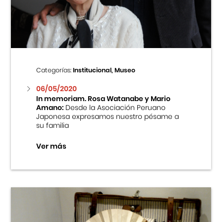
Centro Cultural Peruano Japonés
Cursos
Museo de la Inmigración Japonesa
Categorías:
Institucional, Museo
Fondo Editorial
06/05/2020
In memoriam. Rosa Watanabe y Mario
Amano:
Desde la Asociación Peruano
Teatro Peruano Japonés
Japonesa expresamos nuestro pésame a
su familia
Ver más