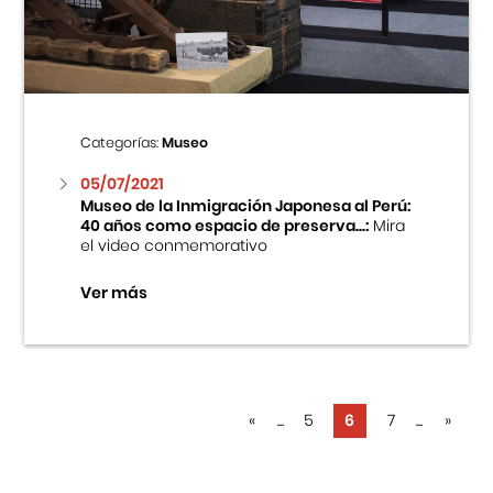
Categorías:
Museo
05/07/2021
Museo de la Inmigración Japonesa al Perú:
40 años como espacio de preserva...:
Mira
el video conmemorativo
Ver más
«
...
5
6
7
...
»