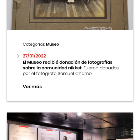
Centro Cultural Peruano Japonés
Cursos
Museo de la Inmigración Japonesa
Categorías:
Museo
Fondo Editorial
27/01/2022
El Museo recibió donación de fotografías
sobre la comunidad nikkei:
Fueron donadas
Teatro Peruano Japonés
por el fotógrafo Samuel Chambi
Ver más