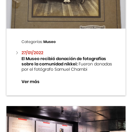
Centro Cultural Peruano Japonés
Cursos
Museo de la Inmigración Japonesa
Categorías:
Museo
Fondo Editorial
27/01/2022
El Museo recibió donación de fotografías
sobre la comunidad nikkei:
Fueron donadas
Teatro Peruano Japonés
por el fotógrafo Samuel Chambi
Ver más