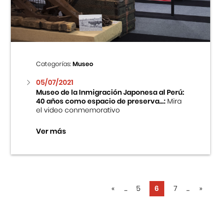
Categorías:
Museo
05/07/2021
Museo de la Inmigración Japonesa al Perú:
40 años como espacio de preserva...:
Mira
el video conmemorativo
Ver más
«
...
5
6
7
...
»