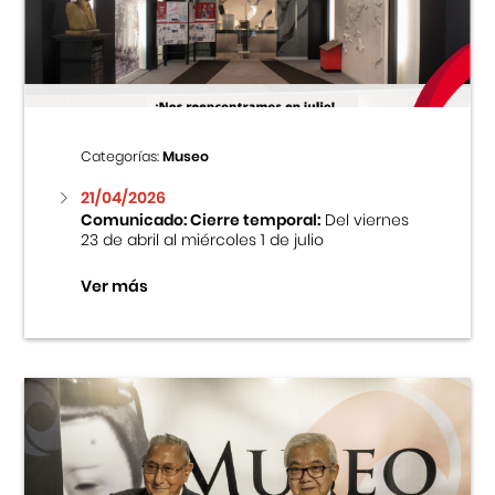
Centro Cultural Peruano Japonés
Cursos
Museo de la Inmigración Japonesa
Categorías:
Museo
Fondo Editorial
21/04/2026
Comunicado: Cierre temporal:
Del viernes
23 de abril al miércoles 1 de julio
Teatro Peruano Japonés
Ver más