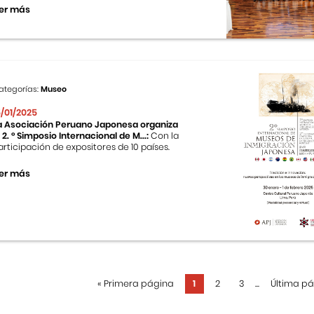
er más
ategorías:
Museo
5/01/2025
a Asociación Peruano Japonesa organiza
l 2. ° Simposio Internacional de M...:
Con la
articipación de expositores de 10 países.
er más
«
Primera página
1
2
3
...
Última p