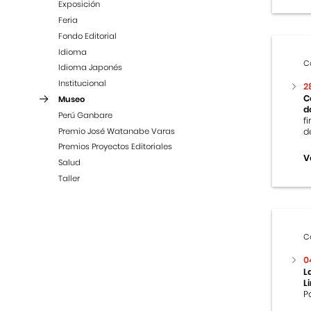
Exposición
Feria
Fondo Editorial
Idioma
C
Idioma Japonés
Institucional
2
C
Museo
d
Perú Ganbare
f
Premio José Watanabe Varas
d
Premios Proyectos Editoriales
V
Salud
Taller
C
0
L
L
P