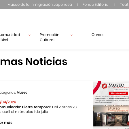
Museo de la Inmigración Japonesa
Fondo Editorial
Teat
Comunidad
Promoción
Cursos
ikkei
Cultural
imas Noticias
ategorías:
Museo
1/04/2026
omunicado: Cierre temporal:
Del viernes 23
e abril al miércoles 1 de julio
er más