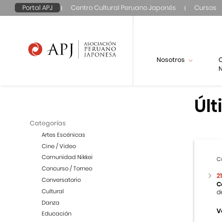
Portal APJ
Centro Cultural Peruano Japonés
Cursos
Nosotros
N
Últ
Categorías
Artes Escénicas
Cine / Video
Comunidad Nikkei
C
Concurso / Torneo
2
Conversatorio
C
Cultural
d
Danza
V
Educación