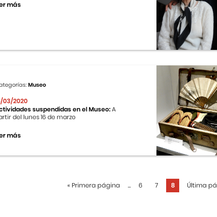
er más
ategorías:
Museo
6/03/2020
ctividades suspendidas en el Museo:
A
artir del lunes 16 de marzo
er más
«
Primera página
...
6
7
8
Última p