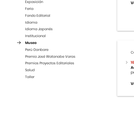
Exposición
V
Feria
Fondo Editorial
Idioma
Idioma Japonés
Institucional
Museo
Perú Ganbare
C
Premio José Watanabe Varas
1
Premios Proyectos Editoriales
A
Salud
p
Taller
V