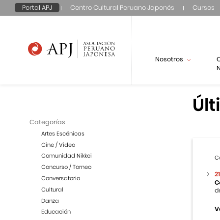
Portal APJ
Centro Cultural Peruano Japonés
Cursos
Nosotros
N
Últ
Categorías
Artes Escénicas
Cine / Video
Comunidad Nikkei
C
Concurso / Torneo
2
Conversatorio
C
Cultural
d
Danza
V
Educación