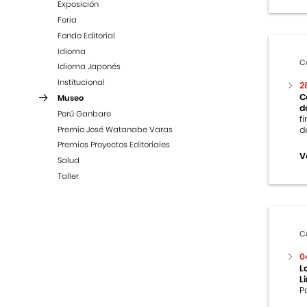
Exposición
Feria
Fondo Editorial
Idioma
C
Idioma Japonés
Institucional
2
C
Museo
d
Perú Ganbare
f
Premio José Watanabe Varas
d
Premios Proyectos Editoriales
V
Salud
Taller
C
0
L
L
P