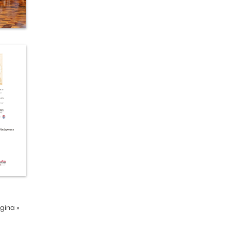
ágina
»