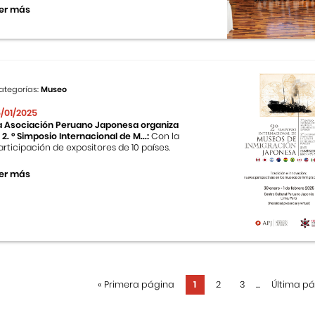
er más
ategorías:
Museo
5/01/2025
a Asociación Peruano Japonesa organiza
l 2. ° Simposio Internacional de M...:
Con la
articipación de expositores de 10 países.
er más
«
Primera página
1
2
3
...
Última p