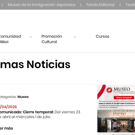
Museo de la Inmigración Japonesa
Fondo Editorial
Teat
Comunidad
Promoción
Cursos
ikkei
Cultural
imas Noticias
ategorías:
Museo
1/04/2026
omunicado: Cierre temporal:
Del viernes 23
e abril al miércoles 1 de julio
er más