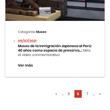
Categorías:
Museo
05/07/2021
Museo de la Inmigración Japonesa al Perú:
40 años como espacio de preserva...:
Mira
el video conmemorativo
Ver más
«
...
5
6
7
...
»