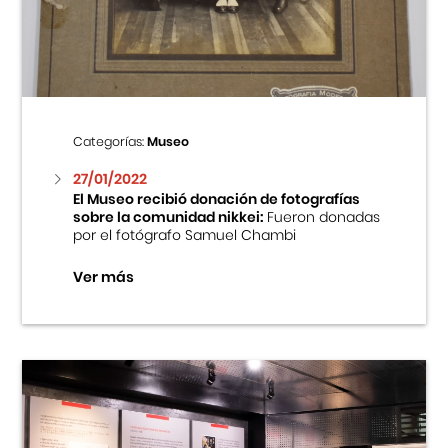
Centro Cultural Peruano Japonés
Cursos
Museo de la Inmigración Japonesa
Categorías:
Museo
Fondo Editorial
27/01/2022
El Museo recibió donación de fotografías
sobre la comunidad nikkei:
Fueron donadas
Teatro Peruano Japonés
por el fotógrafo Samuel Chambi
Ver más