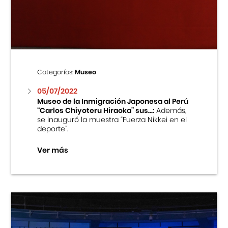
Centro Cultural Peruano Japonés
Cursos
Museo de la Inmigración Japonesa
Categorías:
Museo
Fondo Editorial
05/07/2022
Museo de la Inmigración Japonesa al Perú
“Carlos Chiyoteru Hiraoka” sus...:
Además,
Teatro Peruano Japonés
se inauguró la muestra “Fuerza Nikkei en el
deporte”.
Ver más