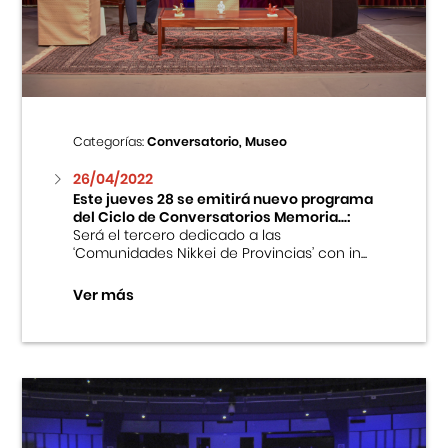
Centro Cultural Peruano Japonés
Cursos
Museo de la Inmigración Japonesa
Categorías:
Conversatorio, Museo
Fondo Editorial
26/04/2022
Este jueves 28 se emitirá nuevo programa
del Ciclo de Conversatorios Memoria...:
Teatro Peruano Japonés
Será el tercero dedicado a las
‘Comunidades Nikkei de Provincias’ con in...
Ver más