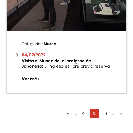
Categorías:
Museo
04/02/2022
Visita el Museo de la Inmigración
Japonesa:
El ingreso es libre previa reserva
Ver más
«
...
4
5
6
...
»