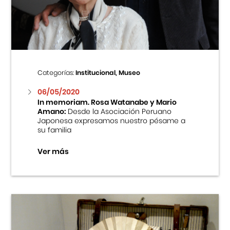
Centro Cultural Peruano Japonés
Cursos
Museo de la Inmigración Japonesa
Categorías:
Institucional, Museo
Fondo Editorial
06/05/2020
In memoriam. Rosa Watanabe y Mario
Amano:
Desde la Asociación Peruano
Teatro Peruano Japonés
Japonesa expresamos nuestro pésame a
su familia
Ver más