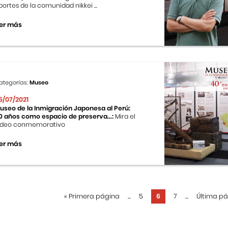
portes de la comunidad nikkei ...
er más
ategorías:
Museo
5/07/2021
useo de la Inmigración Japonesa al Perú:
0 años como espacio de preserva...:
Mira el
ideo conmemorativo
er más
«
Primera página
...
5
6
7
...
Última p