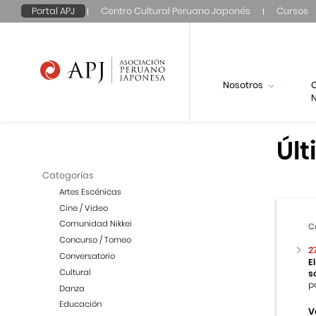
Portal APJ
Centro Cultural Peruano Japonés
Cursos
Nosotros
N
Últ
Categorías
Artes Escénicas
Cine / Video
Comunidad Nikkei
C
Concurso / Torneo
2
Conversatorio
E
Cultural
s
p
Danza
Educación
V