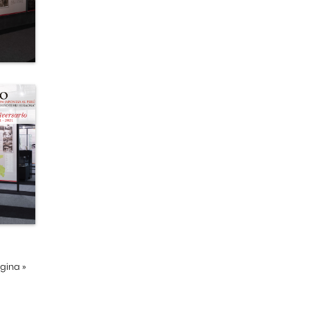
ágina
»