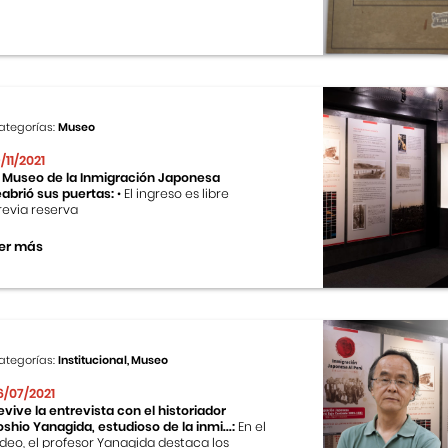
ategorías:
Museo
9/11/2021
l Museo de la Inmigración Japonesa
eabrió sus puertas:
• El ingreso es libre
revia reserva
er más
ategorías:
Institucional, Museo
6/07/2021
evive la entrevista con el historiador
oshio Yanagida, estudioso de la inmi...:
En el
ideo, el profesor Yanagida destaca los