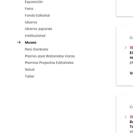
Exposición
Feria
Fondo Editorial
Idioma
Idioma Japonés
Institucional
C
Museo
1
Perú Ganbare
E
Premio José Watanabe Varas
r
p
Premios Proyectos Editoriales
Salud
V
Taller
C
2
R
T
v