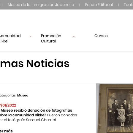
Museo de la Inmigración Japonesa
Fondo Editorial
Teat
Comunidad
Promoción
Cursos
ikkei
Cultural
imas Noticias
ategorías:
Museo
7/01/2022
l Museo recibió donación de fotografías
obre la comunidad nikkei:
Fueron donadas
or el fotógrafo Samuel Chambi
er más