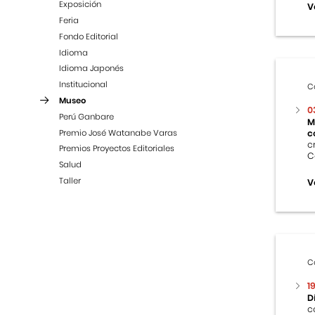
Exposición
V
Feria
Fondo Editorial
Idioma
Idioma Japonés
Institucional
C
Museo
0
Perú Ganbare
M
Premio José Watanabe Varas
c
c
Premios Proyectos Editoriales
C
Salud
Taller
V
C
1
D
c