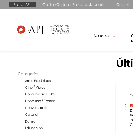
Portal APJ
Centro Cultural Peruano Japonés
Cursos
Nosotros
N
Últ
Categorías
Artes Escénicas
Cine / Video
Comunidad Nikkei
C
Concurso / Torneo
1
Conversatorio
D
Cultural
d
I
Danza
C
Educación