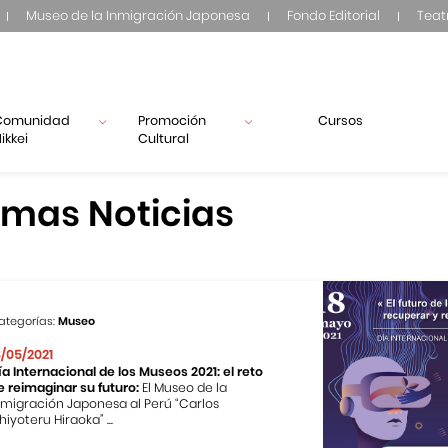
Museo de la Inmigración Japonesa
Fondo Editorial
Teat
Comunidad
Promoción
Cursos
ikkei
Cultural
imas Noticias
ategorías:
Museo
8/05/2021
ía Internacional de los Museos 2021: el reto
e reimaginar su futuro:
El Museo de la
nmigración Japonesa al Perú “Carlos
hiyoteru Hiraoka” ...