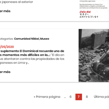
e japoneses al exterior
er más
ategorías:
Comunidad Nikkei, Museo
0/05/2020
l suplemento El Dominical recuerda uno de
os momentos más difíciles en la...:
“El día en
ue atentaron contra las propiedades de los
aponeses en Lima y...
er más
«
Primera página
...
6
7
8
Última p