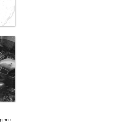
ágina
»